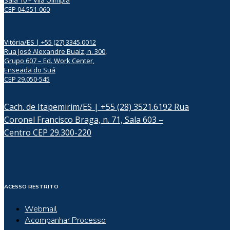
Sala 10 – Vila Olímpia
CEP 04.551-060
Vitória/ES | +55 (27) 3345.0012
Rua José Alexandre Buaiz, n. 300,
Grupo 607 – Ed. Work Center,
Enseada do Suá
CEP 29.050-545
Cach. de Itapemirim/ES | +55 (28) 3521.6192 Rua
Coronel Francisco Braga, n. 71, Sala 603 –
Centro CEP 29.300-220
ACESSO RESTRITO
Webmail
Acompanhar Processo