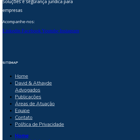
Soluções e segurança jurídica para
empresas
Acompanhe-nos:
Linkedin
Facebook
Youtube
Instagram
SITEMAP
Home
David & Athayde
Advogados
Publicações
Áreas de Atuação
Equipe
Contato
Política de Privacidade
Home