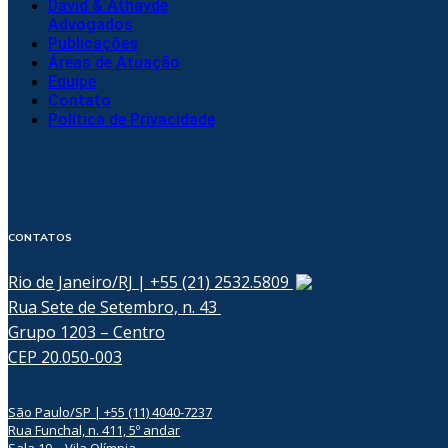
David & Athayde
Advogados
Publicações
Áreas de Atuação
Equipe
Contato
Política de Privacidade
CONTATOS
Rio de Janeiro/RJ | +55 (21) 2532.5809
Rua Sete de Setembro, n. 43
Grupo 1203 – Centro
CEP 20.050-003
São Paulo/SP | +55 (11) 4040-7237
Rua Funchal, n. 411, 5º andar