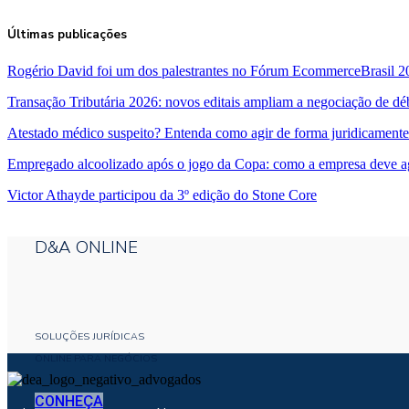
Últimas publicações
Rogério David foi um dos palestrantes no Fórum EcommerceBrasil 2
Transação Tributária 2026: novos editais ampliam a negociação de dé
Atestado médico suspeito? Entenda como agir de forma juridicamente
Empregado alcoolizado após o jogo da Copa: como a empresa deve a
Victor Athayde participou da 3º edição do Stone Core
D&A ONLINE
SOLUÇÕES JURÍDICAS
ONLINE PARA NEGÓCIOS
CONHEÇA