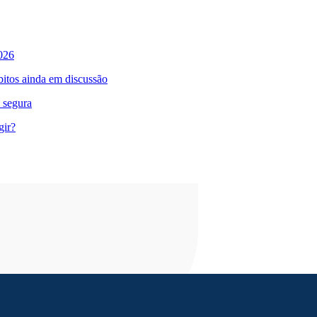
026
bitos ainda em discussão
 segura
gir?