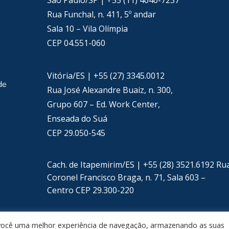
São Paulo/SP | +55 (11) 4040-7237
Rua Funchal, n. 411, 5º andar
Sala 10 – Vila Olímpia
CEP 04.551-060
Vitória/ES | +55 (27) 3345.0012
de
Rua José Alexandre Buaiz, n. 300,
Grupo 607 – Ed. Work Center,
Enseada do Suá
CEP 29.050-545
Cach. de Itapemirim/ES | +55 (28) 3521.6192 Ru
Coronel Francisco Braga, n. 71, Sala 603 –
Centro CEP 29.300-220
 você uma melhor experiência de navegação, armazenando as suas