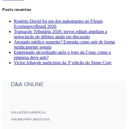
Posts recentes
Rogério David foi um dos palestrantes no Fórum
EcommerceBrasil 2026
Transação Tributária 2026: novos editais ampliam a
negociação de débitos ainda em discussão
Atestado médico suspeito? Entenda como agir de forma
juridicamente segura
Empregado alcoolizado após o jogo da Copa: como a
empresa deve agir?
Victor Athayde participou da 3º edição do Stone Core
D&A ONLINE
SOLUÇÕES JURÍDICAS
ONLINE PARA NEGÓCIOS