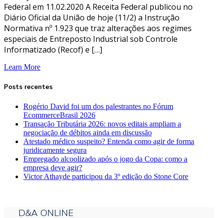
Federal em 11.02.2020 A Receita Federal publicou no
Diário Oficial da União de hoje (11/2) a Instrução
Normativa nº 1.923 que traz alterações aos regimes
especiais de Entreposto Industrial sob Controle
Informatizado (Recof) e […]
Learn More
Posts recentes
Rogério David foi um dos palestrantes no Fórum
EcommerceBrasil 2026
Transação Tributária 2026: novos editais ampliam a
negociação de débitos ainda em discussão
Atestado médico suspeito? Entenda como agir de forma
juridicamente segura
Empregado alcoolizado após o jogo da Copa: como a
empresa deve agir?
Victor Athayde participou da 3º edição do Stone Core
D&A ONLINE