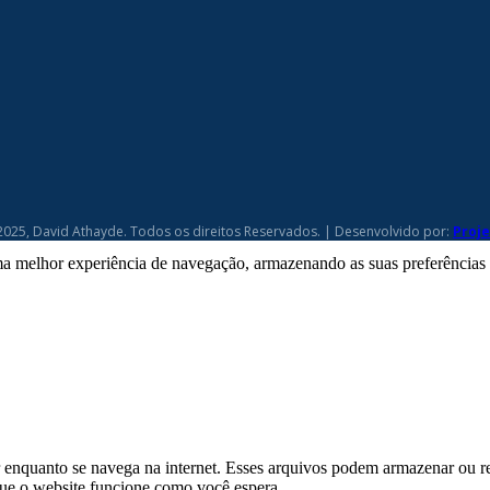
2025, David Athayde. Todos os direitos Reservados. | Desenvolvido por:
Proj
a melhor experiência de navegação, armazenando as suas preferências pa
enquanto se navega na internet. Esses arquivos podem armazenar ou r
 que o website funcione como você espera.