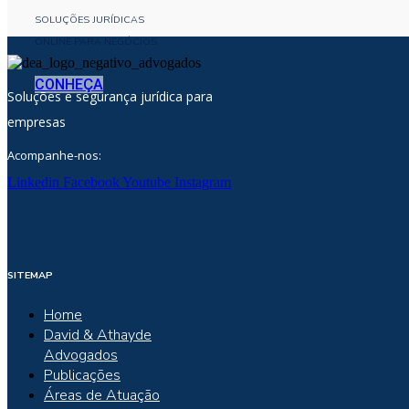
SOLUÇÕES JURÍDICAS
ONLINE PARA NEGÓCIOS
CONHEÇA
Soluções e segurança jurídica para
empresas
Acompanhe-nos:
Linkedin
Facebook
Youtube
Instagram
SITEMAP
Home
David & Athayde
Advogados
Publicações
Áreas de Atuação