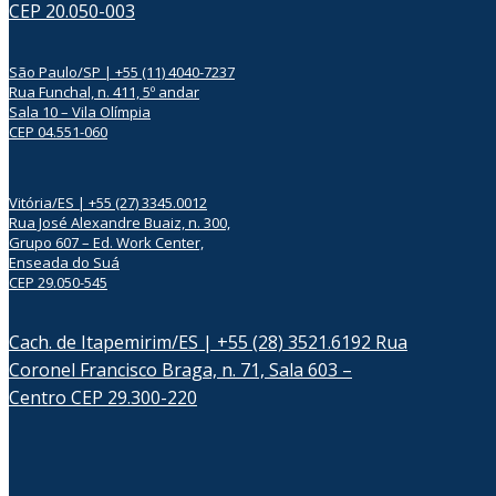
CEP 20.050-003
São Paulo/SP | +55 (11) 4040-7237
Rua Funchal, n. 411, 5º andar
Sala 10 – Vila Olímpia
CEP 04.551-060
Vitória/ES | +55 (27) 3345.0012
Rua José Alexandre Buaiz, n. 300,
Grupo 607 – Ed. Work Center,
Enseada do Suá
CEP 29.050-545
Cach. de Itapemirim/ES | +55 (28) 3521.6192 Rua
Coronel Francisco Braga, n. 71, Sala 603 –
Centro CEP 29.300-220