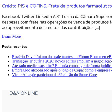
Crédito PIS e COFINS. Frete de produtos farmacêutico
Facebook Twitter LinkedIn A 3ª Turma da Câmara Superior 
despesas com frete nas operações de venda de produtos f
ao aproveitamento de créditos das contribuições […]
Learn More
Posts recentes
Rogério David foi um dos palestrantes no Fórum EcommerceBr
Transação Tributária 2026: novos editais ampliam a negociação
Atestado médico suspeito? Entenda como agir de forma juridic
Empregado alcoolizado após o jogo da Copa: como a empresa 
Victor Athayde participou da 3º edição do Stone Core
D&A ONLINE