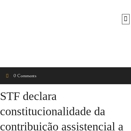
O
0 Comments
STF declara
constitucionalidade da
contribuição assistencial a