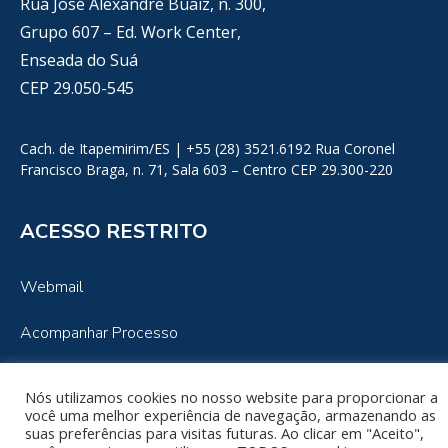
Rua José Alexandre Buaiz, n. 300,
Grupo 607 – Ed. Work Center,
Enseada do Suá
CEP 29.050-545
Cach. de Itapemirim/ES | +55 (28) 3521.6192 Rua Coronel
Francisco Braga, n. 71, Sala 603 – Centro CEP 29.300-220
ACESSO RESTRITO
Webmail
Acompanhar Processo
Nós utilizamos cookies no nosso website para proporcionar a
você uma melhor experiência de navegação, armazenando as
Copyright 2025, David Athayde. Todos os direitos Reservados. | Desenvolvido
suas preferências para visitas futuras. Ao clicar em "Aceito",