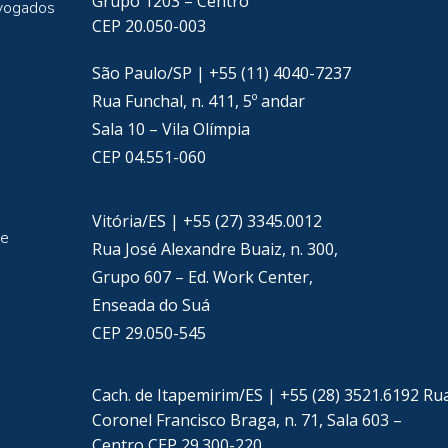
Grupo 1203 – Centro
vogados
CEP 20.050-003
São Paulo/SP | +55 (11) 4040-7237
Rua Funchal, n. 411, 5º andar
Sala 10 – Vila Olímpia
CEP 04.551-060
Vitória/ES | +55 (27) 3345.0012
de
Rua José Alexandre Buaiz, n. 300,
Grupo 607 – Ed. Work Center,
Enseada do Suá
CEP 29.050-545
Cach. de Itapemirim/ES | +55 (28) 3521.6192 Ru
Coronel Francisco Braga, n. 71, Sala 603 –
Centro CEP 29.300-220