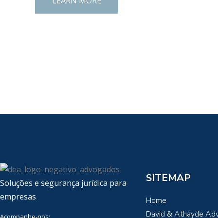
LEARN MORE
SITEMAP
Soluções e segurança jurídica para
empresas
Home
David & Athayde Ad
Acompanhe-nos: