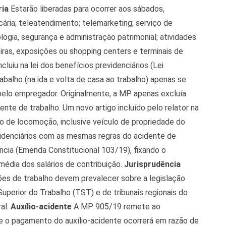
ria
Estarão liberadas para ocorrer aos sábados,
ária; teleatendimento; telemarketing; serviço de
ogia, segurança e administração patrimonial; atividades
iras, exposições ou shopping centers e terminais de
cluiu na lei dos benefícios previdenciários (Lei
abalho (na ida e volta de casa ao trabalho) apenas se
 pelo empregador. Originalmente, a MP apenas excluía
nte de trabalho. Um novo artigo incluído pelo relator na
io de locomoção, inclusive veículo de propriedade do
videnciários com as mesmas regras do acidente de
ência (Emenda Constitucional 103/19), fixando o
édia dos salários de contribuição.
Jurisprudência
ões de trabalho devem prevalecer sobre a legislação
 Superior do Trabalho (TST) e de tribunais regionais do
al.
Auxílio-acidente
A MP 905/19 remete ao
e o pagamento do auxílio-acidente ocorrerá em razão de