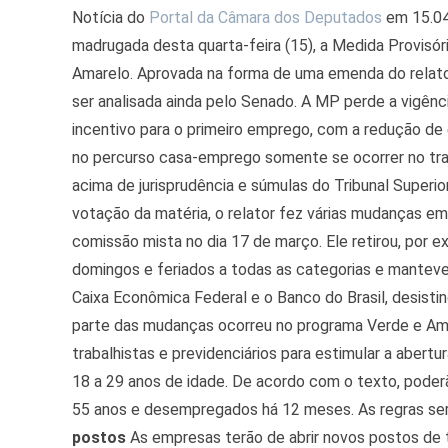
Notícia do
Portal da Câmara dos Deputados
em 15.04
madrugada desta quarta-feira (15), a Medida Provisór
Amarelo. Aprovada na forma de uma emenda do relator
ser analisada ainda pelo Senado. A MP perde a vigênci
incentivo para o primeiro emprego, com a redução de 
no percurso casa-emprego somente se ocorrer no tra
acima de jurisprudência e súmulas do Tribunal Superio
votação da matéria, o relator fez várias mudanças em
comissão mista no dia 17 de março. Ele retirou, por e
domingos e feriados a todas as categorias e mant
Caixa Econômica Federal e o Banco do Brasil, desisti
parte das mudanças ocorreu no programa Verde e Amar
trabalhistas e previdenciários para estimular a abert
18 a 29 anos de idade. De acordo com o texto, poder
55 anos e desempregados há 12 meses. As regras serão
postos
As empresas terão de abrir novos postos de 