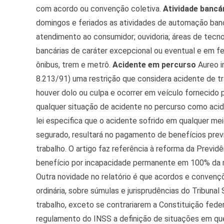
com acordo ou convenção coletiva.
Atividade bancá
domingos e feriados as atividades de automação banc
atendimento ao consumidor; ouvidoria; áreas de tecnol
bancárias de caráter excepcional ou eventual e em fe
ônibus, trem e metrô.
Acidente em percurso
Aureo in
8.213/91) uma restrição que considera acidente de tr
houver dolo ou culpa e ocorrer em veículo fornecido
qualquer situação de acidente no percurso como acide
lei especifica que o acidente sofrido em qualquer me
segurado, resultará no pagamento de benefícios pre
trabalho. O artigo faz referência à reforma da Previd
benefício por incapacidade permanente em 100% da m
Outra novidade no relatório é que acordos e convenç
ordinária, sobre súmulas e jurisprudências do Tribunal
trabalho, exceto se contrariarem a Constituição feder
regulamento do INSS a definição de situações em qu