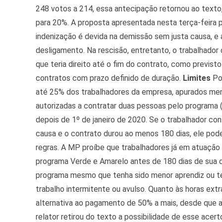
248 votos a 214, essa antecipação retornou ao text
para 20%. A proposta apresentada nesta terça-feira po
indenização é devida na demissão sem justa causa, 
desligamento. Na rescisão, entretanto, o trabalhador
que teria direito até o fim do contrato, como previst
contratos com prazo definido de duração.
Limites
Pod
até 25% dos trabalhadores da empresa, apurados me
autorizadas a contratar duas pessoas pelo programa (
depois de 1º de janeiro de 2020. Se o trabalhador co
causa e o contrato durou ao menos 180 dias, ele po
regras. A MP proíbe que trabalhadores já em atuação
programa Verde e Amarelo antes de 180 dias de sua 
programa mesmo que tenha sido menor aprendiz ou ten
trabalho intermitente ou avulso. Quanto às horas ext
alternativa ao pagamento de 50% a mais, desde que 
relator retirou do texto a possibilidade de esse acer