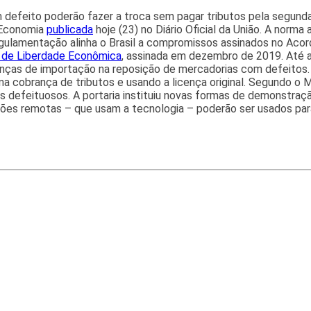
feito poderão fazer a troca sem pagar tributos pela segunda 
a Economia
publicada
hoje (23) no Diário Oficial da União. A norma 
gulamentação alinha o Brasil a compromissos assinados no Acor
 de Liberdade Econômica
, assinada em dezembro de 2019. Até 
enças de importação na reposição de mercadorias com defeitos. 
 cobrança de tributos e usando a licença original. Segundo o M
s defeituosos. A portaria instituiu novas formas de demonstraç
eções remotas – que usam a tecnologia – poderão ser usados par