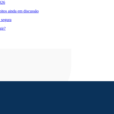
026
bitos ainda em discussão
 segura
gir?