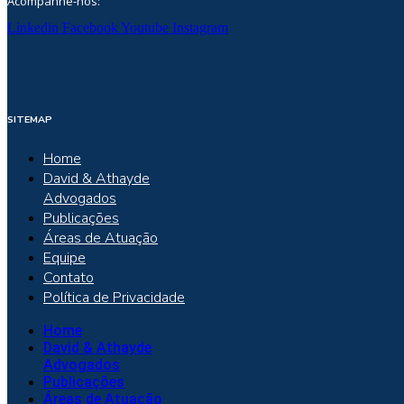
Acompanhe-nos:
Linkedin
Facebook
Youtube
Instagram
SITEMAP
Home
David & Athayde
Advogados
Publicações
Áreas de Atuação
Equipe
Contato
Política de Privacidade
Home
David & Athayde
Advogados
Publicações
Áreas de Atuação