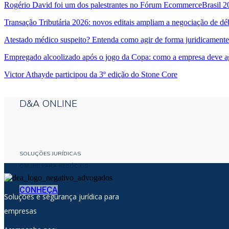
Rogério David foi um dos palestrantes no Fórum EcommerceBrasil 2
Transação Tributária 2026: novos editais ampliam a negociação de dé
Atestado médico suspeito? Entenda como agir de forma juridicamente
Empregado alcoolizado após o jogo da Copa: como a empresa deve a
Victor Athayde participou da 3º edição do Stone Core
D&A ONLINE
SOLUÇÕES JURÍDICAS
ONLINE PARA NEGÓCIOS
CONHEÇA
Soluções e segurança jurídica para
empresas