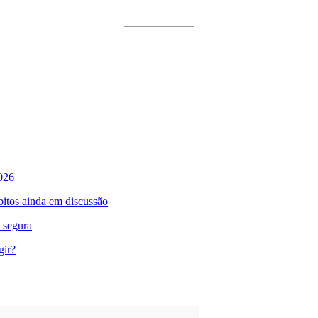
026
bitos ainda em discussão
 segura
gir?