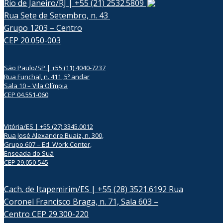
Rio de Janeiro/RJ | +55 (21) 2532.5809
Rua Sete de Setembro, n. 43
Grupo 1203 – Centro
CEP 20.050-003
São Paulo/SP | +55 (11) 4040-7237
Rua Funchal, n. 411, 5º andar
Sala 10 – Vila Olímpia
CEP 04.551-060
Vitória/ES | +55 (27) 3345.0012
Rua José Alexandre Buaiz, n. 300,
Grupo 607 – Ed. Work Center,
Enseada do Suá
CEP 29.050-545
Cach. de Itapemirim/ES | +55 (28) 3521.6192 Rua
Coronel Francisco Braga, n. 71, Sala 603 –
Centro CEP 29.300-220