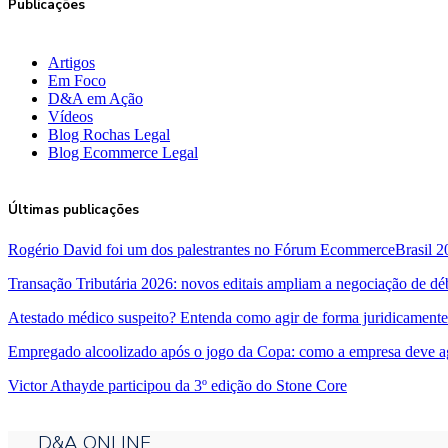
Publicações
Artigos
Em Foco
D&A em Ação
Vídeos
Blog Rochas Legal
Blog Ecommerce Legal
Últimas publicações
Rogério David foi um dos palestrantes no Fórum EcommerceBrasil 2
Transação Tributária 2026: novos editais ampliam a negociação de dé
Atestado médico suspeito? Entenda como agir de forma juridicamente
Empregado alcoolizado após o jogo da Copa: como a empresa deve a
Victor Athayde participou da 3º edição do Stone Core
D&A ONLINE