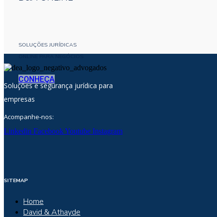
SOLUÇÕES JURÍDICAS
ONLINE PARA NEGÓCIOS
CONHEÇA
Soluções e segurança jurídica para
empresas
Acompanhe-nos:
Linkedin
Facebook
Youtube
Instagram
SITEMAP
Home
David & Athayde