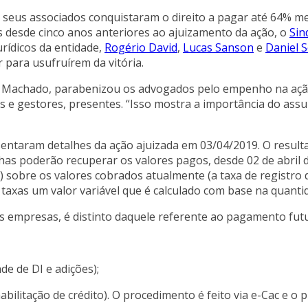
 seus associados conquistaram o direito a pagar até 64% me
s desde cinco anos anteriores ao ajuizamento da ação, o
Sin
rídicos da entidade,
Rogério David
,
Lucas Sanson
e
Daniel 
para usufruírem da vitória.
es Machado, parabenizou os advogados pelo empenho na açã
 e gestores, presentes. “Isso mostra a importância do assu
ntaram detalhes da ação ajuizada em 03/04/2019. O resultad
has poderão recuperar os valores pagos, desde 02 de abril d
) sobre os valores cobrados atualmente (a taxa de registro 
s taxas um valor variável que é calculado com base na quant
s empresas, é distinto daquele referente ao pagamento fut
de de DI e adições);
ilitação de crédito). O procedimento é feito via e-Cac e o 