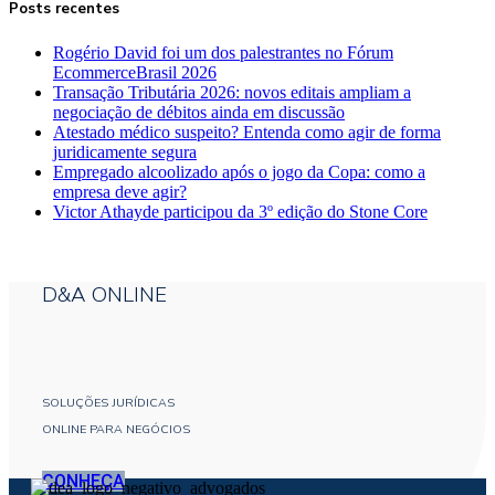
Posts recentes
Rogério David foi um dos palestrantes no Fórum
EcommerceBrasil 2026
Transação Tributária 2026: novos editais ampliam a
negociação de débitos ainda em discussão
Atestado médico suspeito? Entenda como agir de forma
juridicamente segura
Empregado alcoolizado após o jogo da Copa: como a
empresa deve agir?
Victor Athayde participou da 3º edição do Stone Core
D&A ONLINE
SOLUÇÕES JURÍDICAS
ONLINE PARA NEGÓCIOS
CONHEÇA