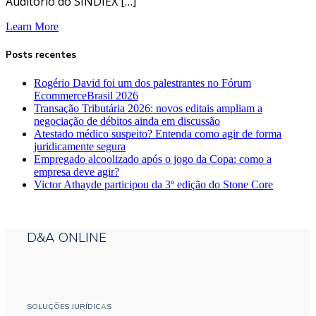
Auditório do SINDIEX […]
Learn More
Posts recentes
Rogério David foi um dos palestrantes no Fórum
EcommerceBrasil 2026
Transação Tributária 2026: novos editais ampliam a
negociação de débitos ainda em discussão
Atestado médico suspeito? Entenda como agir de forma
juridicamente segura
Empregado alcoolizado após o jogo da Copa: como a
empresa deve agir?
Victor Athayde participou da 3º edição do Stone Core
D&A ONLINE
SOLUÇÕES JURÍDICAS