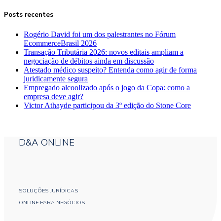
Posts recentes
Rogério David foi um dos palestrantes no Fórum
EcommerceBrasil 2026
Transação Tributária 2026: novos editais ampliam a
negociação de débitos ainda em discussão
Atestado médico suspeito? Entenda como agir de forma
juridicamente segura
Empregado alcoolizado após o jogo da Copa: como a
empresa deve agir?
Victor Athayde participou da 3º edição do Stone Core
D&A ONLINE
SOLUÇÕES JURÍDICAS
ONLINE PARA NEGÓCIOS