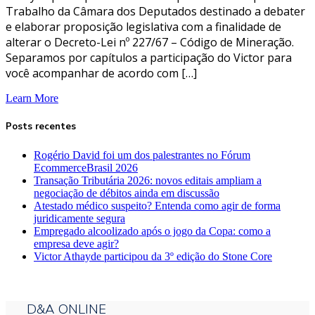
Trabalho da Câmara dos Deputados destinado a debater
e elaborar proposição legislativa com a finalidade de
alterar o Decreto-Lei nº 227/67 – Código de Mineração.
Separamos por capítulos a participação do Victor para
você acompanhar de acordo com […]
Learn More
Posts recentes
Rogério David foi um dos palestrantes no Fórum
EcommerceBrasil 2026
Transação Tributária 2026: novos editais ampliam a
negociação de débitos ainda em discussão
Atestado médico suspeito? Entenda como agir de forma
juridicamente segura
Empregado alcoolizado após o jogo da Copa: como a
empresa deve agir?
Victor Athayde participou da 3º edição do Stone Core
D&A ONLINE