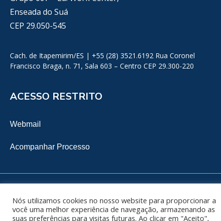
Enseada do Suá
CEP 29.050-545
Cach. de Itapemirim/ES | +55 (28) 3521.6192 Rua Coronel
Francisco Braga, n. 71, Sala 603 – Centro CEP 29.300-220
ACESSO RESTRITO
Webmail
Acompanhar Processo
Copyright 2025, David Athayde. Todos os direitos Reservados. | Desenvolvido
Nós utilizamos cookies no nosso website para proporcionar a
por:
Projeteria.com
você uma melhor experiência de navegação, armazenando as
suas preferências para visitas futuras. Ao clicar em "Aceito",