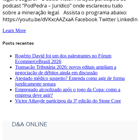
podcast “PodPedra – Jurídico” onde esclareceu tudo
sobre a mineração legal. Assista o programa abaixo:
https://youtu.be/dVKxcAAZxaA Facebook Twitter LinkedIn
Learn More
Posts recentes
Rogério David foi um dos palestrantes no Fórum
EcommerceBrasil 2026
Transação Tributária 2026: novos editais ampliam a
negociação de débitos ainda em discussão
Atestado médico suspeito? Entenda como agir de forma
juridicamente segura
Empregado alcoolizado após o jogo da Copa: como a
empresa deve agir?
Victor Athayde participou da 3º edição do Stone Core
D&A ONLINE