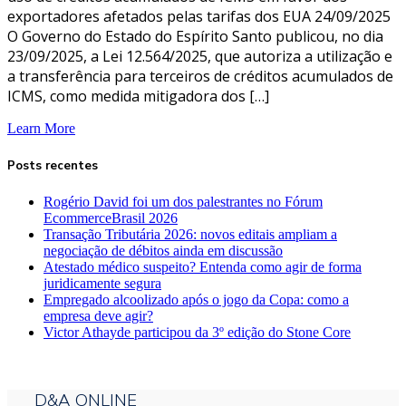
exportadores afetados pelas tarifas dos EUA 24/09/2025
O Governo do Estado do Espírito Santo publicou, no dia
23/09/2025, a Lei 12.564/2025, que autoriza a utilização e
a transferência para terceiros de créditos acumulados de
ICMS, como medida mitigadora dos […]
Learn More
Posts recentes
Rogério David foi um dos palestrantes no Fórum
EcommerceBrasil 2026
Transação Tributária 2026: novos editais ampliam a
negociação de débitos ainda em discussão
Atestado médico suspeito? Entenda como agir de forma
juridicamente segura
Empregado alcoolizado após o jogo da Copa: como a
empresa deve agir?
Victor Athayde participou da 3º edição do Stone Core
D&A ONLINE