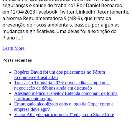
seguranças e saúde do trabalho? Por Daniel Bernardo
em 12/04/2023 Facebook Twitter LinkedIn Recentemente,
a Norma Regulamentadora 9 (NR-9), que trata da
prevenção de riscos ambientais, passou por algumas
mudanças significativas. Uma delas foi a extinção do
Plano […]
Learn More
Posts recentes
Rogério David foi um dos palestrantes no Fórum
EcommerceBrasil 2026
Transação Tributária 2026: novos editais ampliam a
negociação de débitos ainda em discussão
Atestado médico suspeito? Entenda como agir de forma
juridicamente segura
Empregado alcoolizado após o jogo da Copa: como a
empresa deve agir?
Victor Athayde participou da 3º edição do Stone Core