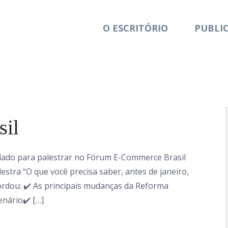
O ESCRITÓRIO
PUBLI
D&A em Ação
il
vidado para palestrar no Fórum E-Commerce Brasil
lestra “O que você precisa saber, antes de janeiro,
ordou: ✔️ As principais mudanças da Reforma
enário✔️ […]