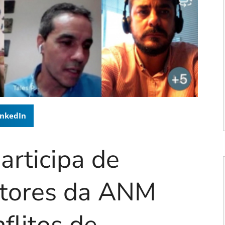
inkedIn
articipa de
etores da ANM
flitos de