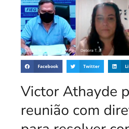
Facebook
Twitter
L
Victor Athayde p
reunião com dir
para resolver con