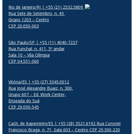
Rio de Janeiro/RJ | +55 (21) 2532.5809
Rua Sete de Setembro, n. 43
Grupo 1203 – Centro
CEP 20.050-003
São Paulo/SP | +55 (11) 4040-7237
Rua Funchal, n. 411, 5º andar
Sala 10 – Vila Olímpia
CEP 04.551-060
Vitória/ES | +55 (27) 3345.0012
Rua José Alexandre Buaiz, n. 300,
Grupo 607 – Ed. Work Center,
Enseada do Suá
CEP 29.050-545
Cach. de Itapemirim/ES | +55 (28) 3521.6192 Rua Coronel
Francisco Braga, n. 71, Sala 603 – Centro CEP 29.300-220