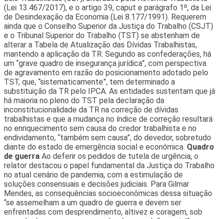
(Lei 13.467/2017), e o artigo 39, caput e parágrafo 1º, da Lei
de Desindexação da Economia (Lei 8.177/1991). Requerem
ainda que o Conselho Superior da Justiça do Trabalho (CSJT)
e o Tribunal Superior do Trabalho (TST) se abstenham de
alterar a Tabela de Atualização das Dívidas Trabalhistas,
mantendo a aplicação da TR. Segundo as confederações, há
um “grave quadro de insegurança jurídica”, com perspectiva
de agravamento em razão do posicionamento adotado pelo
TST, que, “sistematicamente”, tem determinado a
substituição da TR pelo IPCA. As entidades sustentam que já
há maioria no pleno do TST pela declaração da
inconstitucionalidade da TR na correção de dívidas
trabalhistas e que a mudança no índice de correção resultará
no enriquecimento sem causa do credor trabalhista e no
endividamento, “também sem causa”, do devedor, sobretudo
diante do estado de emergência social e econômica.
Quadro
de guerra
Ao deferir os pedidos de tutela de urgência, o
relator destacou o papel fundamental da Justiça do Trabalho
no atual cenário de pandemia, com a estimulação de
soluções consensuais e decisões judiciais. Para Gilmar
Mendes, as consequências socioeconômicas dessa situação
“se assemelham a um quadro de guerra e devem ser
enfrentadas com desprendimento, altivez e coragem, sob