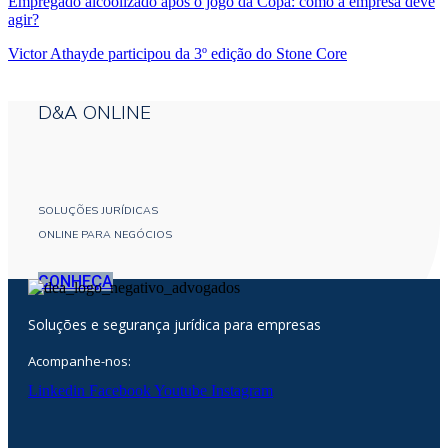
Empregado alcoolizado após o jogo da Copa: como a empresa deve
agir?
Victor Athayde participou da 3º edição do Stone Core
D&A ONLINE
SOLUÇÕES JURÍDICAS
ONLINE PARA NEGÓCIOS
CONHEÇA
Soluções e segurança jurídica para empresas
Acompanhe-nos:
Linkedin
Facebook
Youtube
Instagram