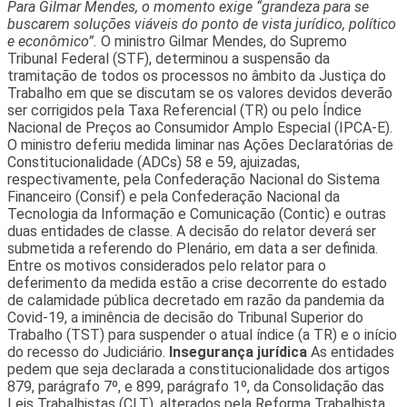
Para Gilmar Mendes, o momento exige “grandeza para se
buscarem soluções viáveis do ponto de vista jurídico, político
e econômico”.
O ministro Gilmar Mendes, do Supremo
Tribunal Federal (STF), determinou a suspensão da
tramitação de todos os processos no âmbito da Justiça do
Trabalho em que se discutam se os valores devidos deverão
ser corrigidos pela Taxa Referencial (TR) ou pelo Índice
Nacional de Preços ao Consumidor Amplo Especial (IPCA-E).
O ministro deferiu medida liminar nas Ações Declaratórias de
Constitucionalidade (ADCs) 58 e 59, ajuizadas,
respectivamente, pela Confederação Nacional do Sistema
Financeiro (Consif) e pela Confederação Nacional da
Tecnologia da Informação e Comunicação (Contic) e outras
duas entidades de classe. A decisão do relator deverá ser
submetida a referendo do Plenário, em data a ser definida.
Entre os motivos considerados pelo relator para o
deferimento da medida estão a crise decorrente do estado
de calamidade pública decretado em razão da pandemia da
Covid-19, a iminência de decisão do Tribunal Superior do
Trabalho (TST) para suspender o atual índice (a TR) e o início
do recesso do Judiciário.
Insegurança jurídica
As entidades
pedem que seja declarada a constitucionalidade dos artigos
879, parágrafo 7º, e 899, parágrafo 1º, da Consolidação das
Leis Trabalhistas (CLT), alterados pela Reforma Trabalhista