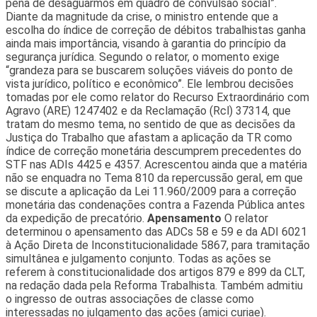
pena de desaguarmos em quadro de convulsão social”.
Diante da magnitude da crise, o ministro entende que a
escolha do índice de correção de débitos trabalhistas ganha
ainda mais importância, visando à garantia do princípio da
segurança jurídica. Segundo o relator, o momento exige
“grandeza para se buscarem soluções viáveis do ponto de
vista jurídico, político e econômico”. Ele lembrou decisões
tomadas por ele como relator do Recurso Extraordinário com
Agravo (ARE) 1247402 e da Reclamação (Rcl) 37314, que
tratam do mesmo tema, no sentido de que as decisões da
Justiça do Trabalho que afastam a aplicação da TR como
índice de correção monetária descumprem precedentes do
STF nas ADIs 4425 e 4357. Acrescentou ainda que a matéria
não se enquadra no Tema 810 da repercussão geral, em que
se discute a aplicação da Lei 11.960/2009 para a correção
monetária das condenações contra a Fazenda Pública antes
da expedição de precatório.
Apensamento
O relator
determinou o apensamento das ADCs 58 e 59 e da ADI 6021
à Ação Direta de Inconstitucionalidade 5867, para tramitação
simultânea e julgamento conjunto. Todas as ações se
referem à constitucionalidade dos artigos 879 e 899 da CLT,
na redação dada pela Reforma Trabalhista. Também admitiu
o ingresso de outras associações de classe como
interessadas no julgamento das ações (amici curiae).