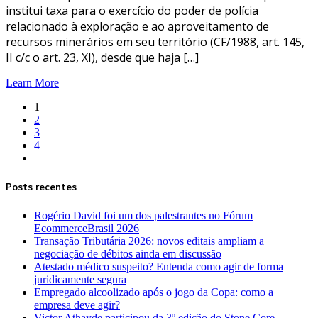
institui taxa para o exercício do poder de polícia
relacionado à exploração e ao aproveitamento de
recursos minerários em seu território (CF/1988, art. 145,
II c/c o art. 23, XI), desde que haja […]
Learn More
1
2
3
4
Posts recentes
Rogério David foi um dos palestrantes no Fórum
EcommerceBrasil 2026
Transação Tributária 2026: novos editais ampliam a
negociação de débitos ainda em discussão
Atestado médico suspeito? Entenda como agir de forma
juridicamente segura
Empregado alcoolizado após o jogo da Copa: como a
empresa deve agir?
Victor Athayde participou da 3º edição do Stone Core