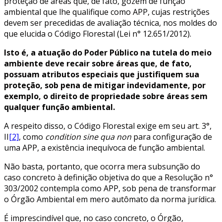
proteção de áreas que, de fato, gozem de função
ambiental que lhe qualifique como APP, cujas restrições
devem ser precedidas de avaliação técnica, nos moldes do
que elucida o Código Florestal (Lei n° 12.651/2012).
Isto é, a atuação do Poder Público na tutela do meio
ambiente deve recair sobre áreas que, de fato,
possuam atributos especiais que justifiquem sua
proteção, sob pena de mitigar indevidamente, por
exemplo, o direito de propriedade sobre áreas sem
qualquer função ambiental.
A respeito disso, o Código Florestal exige em seu art. 3°,
II
[2]
, como
condition sine qua non
para configuração de
uma APP, a existência inequívoca de função ambiental.
Não basta, portanto, que ocorra mera subsunção do
caso concreto à definição objetiva do que a Resolução n°
303/2002 contempla como APP, sob pena de transformar
o Órgão Ambiental em mero autômato da norma jurídica.
É imprescindível que, no caso concreto, o Órgão,