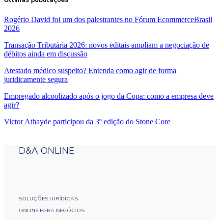
Últimas publicações
Rogério David foi um dos palestrantes no Fórum EcommerceBrasil
2026
Transação Tributária 2026: novos editais ampliam a negociação de
débitos ainda em discussão
Atestado médico suspeito? Entenda como agir de forma
juridicamente segura
Empregado alcoolizado após o jogo da Copa: como a empresa deve
agir?
Victor Athayde participou da 3º edição do Stone Core
D&A ONLINE
SOLUÇÕES JURÍDICAS
ONLINE PARA NEGÓCIOS