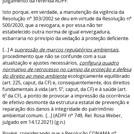
julgamento da referida ADPF.
Isto porque, em verdade, a manutenção da vigência da
Resolução n° 303/2002 se deu em virtude da Resolução n°
500/2020, que a revogara, e por essa não ter
estabelecido outra norma de igual envergadura,
esbarraria no princípio da vedação à proteção deficiente.
[…] A
supressão de marcos regulatórios ambientais
,
procedimento que não se confunde com a sua
atualização e ajustes necessários,
configura quadro
normativo de retrocesso no campo da proteção e defesa
do direito ao meio ambiente
ecologicamente equilibrado
(art. 225, caput, da CF) e, consequentemente, dos direitos
fundamentais à vida (art. 5º, caput, da CF) e à saúde (art.
6º da CF), a ponto de provocar a impressão da ocorrência
de efetivo desmonte da estrutura estatal de prevenção e
reparação dos danos à integridade do patrimônio
ambiental comum.. […] (ADPF n° 749, Rel. Rosa Weber,
julgado em 14.12.2021) (g.n.)
Porém, considerando que a Resolução CONAMA n°