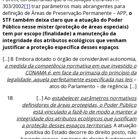
303/2002
[1]
traz parâmetros mais abrangentes para
definição de Áreas de Preservação Permanente – APP,
o
STF também deixa claro que a atuação do Poder
Público nesse mister (proteção de áreas especiais)
tem por escopo (finalidade) a manutenção da
integridade dos atributos ecológicos que venham
justificar a proteção específica desses espaços
.
[…] 8. Embora dotado o órgão de considerável autonomia,
a medida da competência normativa em que investido o
CONAMA é, em face da primazia do princípio da
legalidade, aquela perfeitamente especificada nas leis
–
atos do Parlamento – de regência. […]
[…] Ao
estabelecer parâmetros normativos
definidores de áreas protegidas, o Poder Público
está vinculado a fazê-lo de modo a manter a
integridade dos atributos ecológicos que justificam
a proteção desses espaços territoriais
. A atuação
positiva do Estado decorre do direito posto, não
havendo espaço, em tema de direito fundamental,