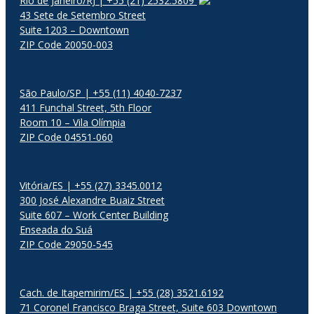
Rio de Janeiro/RJ | +55 (21) 2532.5809
43 Sete de Setembro Street
Suite 1203 – Downtown
ZIP Code 20050-003
São Paulo/SP | +55 (11) 4040-7237
411 Funchal Street, 5th Floor
Room 10 – Vila Olímpia
ZIP Code 04551-060
Vitória/ES | +55 (27) 3345.0012
300 José Alexandre Buaiz Street
Suite 607 – Work Center Building
Enseada do Suá
ZIP Code 29050-545
Cach. de Itapemirim/ES | +55 (28) 3521.6192
71 Coronel Francisco Braga Street, Suite 603 Downtown