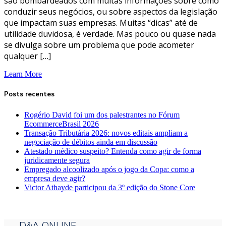
são bombardeados com muitas informações sobre como
conduzir seus negócios, ou sobre aspectos da legislação
que impactam suas empresas. Muitas “dicas” até de
utilidade duvidosa, é verdade. Mas pouco ou quase nada
se divulga sobre um problema que pode acometer
qualquer […]
Learn More
Posts recentes
Rogério David foi um dos palestrantes no Fórum
EcommerceBrasil 2026
Transação Tributária 2026: novos editais ampliam a
negociação de débitos ainda em discussão
Atestado médico suspeito? Entenda como agir de forma
juridicamente segura
Empregado alcoolizado após o jogo da Copa: como a
empresa deve agir?
Victor Athayde participou da 3º edição do Stone Core
D&A ONLINE