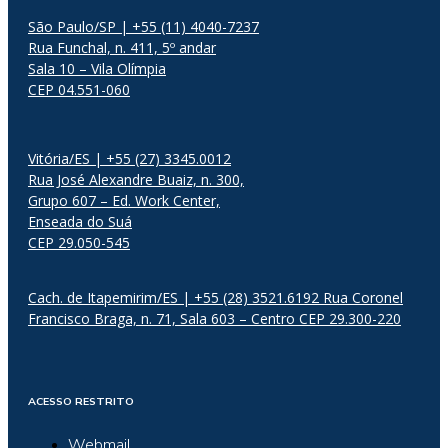
São Paulo/SP | +55 (11) 4040-7237
Rua Funchal, n. 411, 5º andar
Sala 10 – Vila Olímpia
CEP 04.551-060
Vitória/ES | +55 (27) 3345.0012
Rua José Alexandre Buaiz, n. 300,
Grupo 607 – Ed. Work Center,
Enseada do Suá
CEP 29.050-545
Cach. de Itapemirim/ES | +55 (28) 3521.6192 Rua Coronel
Francisco Braga, n. 71, Sala 603 – Centro CEP 29.300-220
ACESSO RESTRITO
Webmail