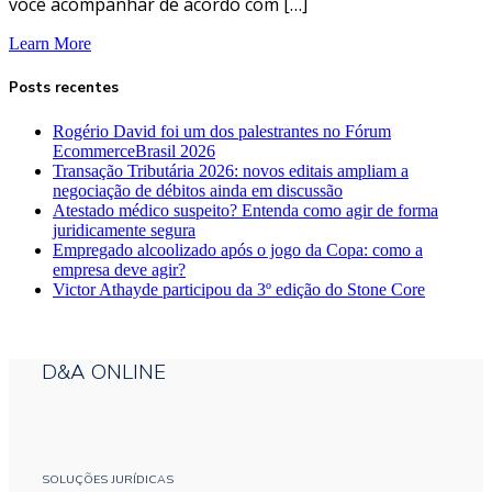
você acompanhar de acordo com […]
Learn More
Posts recentes
Rogério David foi um dos palestrantes no Fórum
EcommerceBrasil 2026
Transação Tributária 2026: novos editais ampliam a
negociação de débitos ainda em discussão
Atestado médico suspeito? Entenda como agir de forma
juridicamente segura
Empregado alcoolizado após o jogo da Copa: como a
empresa deve agir?
Victor Athayde participou da 3º edição do Stone Core
D&A ONLINE
SOLUÇÕES JURÍDICAS