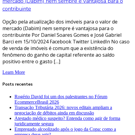
mercado (Dabim) nem sempre é vantajosa para o
contribuinte
Opção pela atualização dos imóveis para o valor de
mercado (Dabim) nem sempre é vantajosa para o
contribuinte Por Daniel Soares Gomes e José Gabriel
Barci em 15/10/2024 Facebook Twitter LinkedIn No caso
de venda de imóveis é comum que a existência do
fenômeno do ganho de capital referente ao saldo
positivo entre o gasto […]
Learn More
Posts recentes
Rogério David foi um dos palestrantes no Fórum
EcommerceBrasil 2026
Transação Tributária 2026: novos editais ampliam a
negociação de débitos ainda em discussão
Atestado médico suspeito? Entenda como agir de forma
juridicamente segura
Empregado alcoolizado após o jogo da Copa: como a
empresa deve agir?