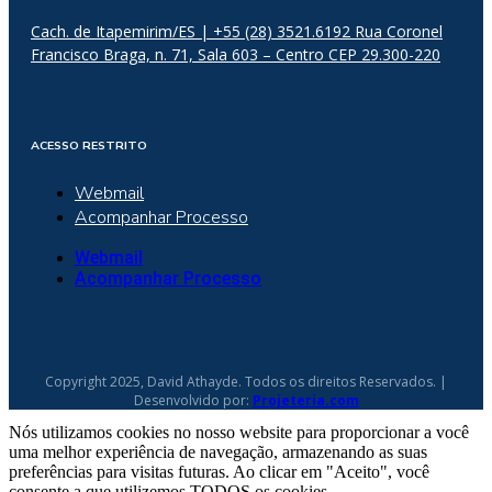
Cach. de Itapemirim/ES | +55 (28) 3521.6192 Rua Coronel
Francisco Braga, n. 71, Sala 603 – Centro CEP 29.300-220
ACESSO RESTRITO
Webmail
Acompanhar Processo
Webmail
Acompanhar Processo
Copyright 2025, David Athayde. Todos os direitos Reservados. |
Desenvolvido por:
Projeteria.com
Nós utilizamos cookies no nosso website para proporcionar a você
uma melhor experiência de navegação, armazenando as suas
preferências para visitas futuras. Ao clicar em "Aceito", você
consente a que utilizemos TODOS os cookies.