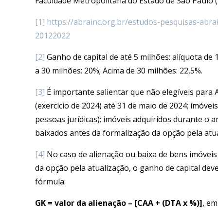
Faculdade Metropolitana do Estado de São Paulo 
[1]
https://abrainc.org.br/estudos-pesquisas-abra
20122022
[2]
Ganho de capital de até 5 milhões: alíquota de 
a 30 milhões: 20%; Acima de 30 milhões: 22,5%.
[3]
É importante salientar que não elegíveis para 
(exercício de 2024) até 31 de maio de 2024; imóvei
pessoas jurídicas); imóveis adquiridos durante o 
baixados antes da formalização da opção pela atua
[4]
No caso de alienação ou baixa de bens imóvei
da opção pela atualização, o ganho de capital dev
fórmula:
GK = valor da alienação – [CAA + (DTA x %)]
, em