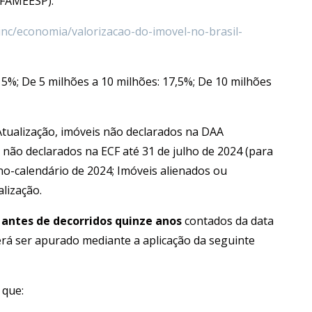
(FAMEESP).
inc/economia/valorizacao-do-imovel-no-brasil-
15%; De 5 milhões a 10 milhões: 17,5%; De 10 milhões
Atualização, imóveis não declarados na DAA
s não declarados na ECF até 31 de julho de 2024 (para
ano-calendário de 2024; Imóveis alienados ou
lização.
s
antes de decorridos quinze anos
contados da data
erá ser apurado mediante a aplicação da seguinte
 que: