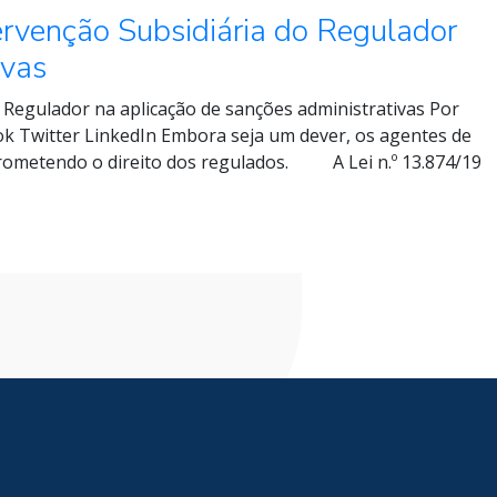
ntervenção Subsidiária do Regulador
ivas
do Regulador na aplicação de sanções administrativas Por
ok Twitter LinkedIn Embora seja um dever, os agentes de
prometendo o direito dos regulados. A Lei n.º 13.874/19