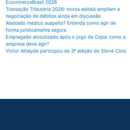
EcommerceBrasil 2026
Transação Tributária 2026: novos editais ampliam a
negociação de débitos ainda em discussão
Atestado médico suspeito? Entenda como agir de
forma juridicamente segura
Empregado alcoolizado após o jogo da Copa: como a
empresa deve agir?
Victor Athayde participou da 3º edição do Stone Core