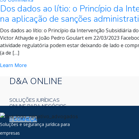
Dos dados ao lítio: o Princípio da I
na aplicação de sanções administrat
Dos dados ao lítio: o Princípio da Intervenção Subsidiária 
Victor Athayde e João Pedro Goulart em 22/03/2023 Facebo
atividade regulatória podem estar deixando de lado e com
(a de […]
Learn More
D&A ONLINE
SOLUÇÕES JURÍDICAS
ONLINE PARA NEGÓCIOS
CONHEÇA
Soluções e segurança jurídica para
empresas