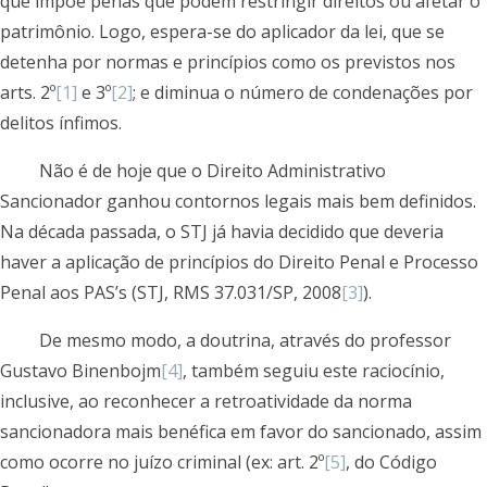
que impõe penas que podem restringir direitos ou afetar o
patrimônio. Logo, espera-se do aplicador da lei, que se
detenha por normas e princípios como os previstos nos
arts. 2º
[1]
e 3º
[2]
; e diminua o número de condenações por
delitos ínfimos.
Não é de hoje que o Direito Administrativo
Sancionador ganhou contornos legais mais bem definidos.
Na década passada, o STJ já havia decidido que deveria
haver a aplicação de princípios do Direito Penal e Processo
Penal aos PAS’s (STJ, RMS 37.031/SP, 2008
[3]
).
De mesmo modo, a doutrina, através do professor
Gustavo Binenbojm
[4]
, também seguiu este raciocínio,
inclusive, ao reconhecer a retroatividade da norma
sancionadora mais benéfica em favor do sancionado, assim
como ocorre no juízo criminal (ex: art. 2º
[5]
, do Código