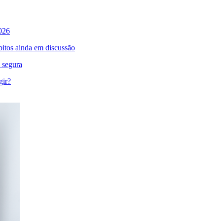
026
bitos ainda em discussão
 segura
gir?