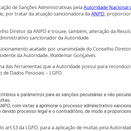
cação de Sanções Administrativas pela
Autoridade Nacional 
de, por tratar da atuação sancionadora da
ANPD
, proporcion
lho Diretor da ANPD e trouxe, também, alteração da Resolu
administrativo sancionador da Autoridade.
posicionamento acatado por unanimidade do Conselho Diretor
esidente da Autoridade, Waldemar Gonçalves.
ma das ferramentas que a Autoridade possui para reconduzi
ão de Dados Pessoais – LGPD.
 critérios e parâmetros para as sanções pecuniárias e não pecu
ltas;
ANPD, com vistas a aprimorar o processo administrativo sanciona
 devido processo legal e o contraditório, de modo a proporciona
o art.53 da LGPD, para a aplicação de multas pela Autorida