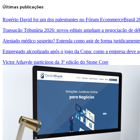
Últimas publicações
Rogério David foi um dos palestrantes no Fórum EcommerceBrasil 2
Transação Tributária 2026: novos editais ampliam a negociação de dé
Atestado médico suspeito? Entenda como agir de forma juridicamente
Empregado alcoolizado após o jogo da Copa: como a empresa deve a
Victor Athayde participou da 3º edição do Stone Core