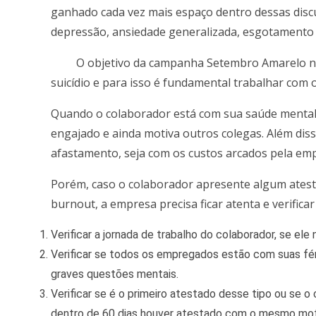
ganhado cada vez mais espaço dentro dessas disc
depressão, ansiedade generalizada, esgotamento 
O objetivo da campanha Setembro Amarelo nas e
suicídio e para isso é fundamental trabalhar com 
Quando o colaborador está com sua saúde mental em
engajado e ainda motiva outros colegas. Além dis
afastamento, seja com os custos arcados pela emp
Porém, caso o colaborador apresente algum ates
burnout, a empresa precisa ficar atenta e verific
Verificar a jornada de trabalho do colaborador, se ele 
Verificar se todos os empregados estão com suas féri
graves questões mentais.
Verificar se é o primeiro atestado desse tipo ou se 
dentro de 60 dias houver atestado com o mesmo motiv