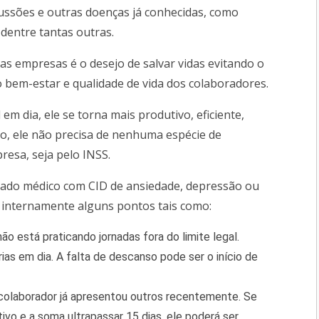
ussões e outras doenças já conhecidas, como
dentre tantas outras.
mpresas é o desejo de salvar vidas evitando o
o bem-estar e qualidade de vida dos colaboradores.
 dia, ele se torna mais produtivo, eficiente,
so, ele não precisa de nenhuma espécie de
resa, seja pelo INSS.
tado médico com CID de ansiedade, depressão ou
ar internamente alguns pontos tais como:
não está praticando jornadas fora do limite legal.
as em dia. A falta de descanso pode ser o início de
o colaborador já apresentou outros recentemente. Se
o e a soma ultrapassar 15 dias, ele poderá ser