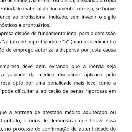
ção de saúde (via e-mail ou ofício), anexando a cópia
enticidade material do documento, ou seja, se houve
nce ao profissional indicado, sem invadir o sigilo
ósticos e prontuários.
empresa dispõe de fundamento legal para a demissão
as “a” (ato de improbidade) e “b” (mau procedimento)
ação de emprego autoriza a dispensa por justa causa
empresa deve agir, evitando que a inércia seja
a validade da medida disciplinar aplicada pelo
resa opte por uma penalidade mais leve, como a
 pode dificultar a aplicação de penas rigorosas em
e que a entrega de atestado médico adulterado ou
usa. Contudo, o ônus de demonstrar que houve essa
o, no processo de confirmação de autenticidade do