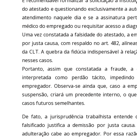
É recomendável formalizar a solicitação à institui
do atestado e questionando exclusivamente a aut
atendimento naquele dia e se a assinatura perte
médico do empregado ou requisitar acesso a diagn
Uma vez constatada a falsidade do atestado, a 
por justa causa, com respaldo no art. 482, alíne
da CLT. A quebra da fidúcia indispensável à rel
nesses casos.
Portanto, assim que constatada a fraude, a 
interpretada como perdão tácito, impedindo 
empregador. Observa-se ainda que, caso a emp
suspensão, criará um precedente interno, o que
casos futuros semelhantes.
De fato, a jurisprudência trabalhista entend
falsificado justifica a demissão por justa ca
adulteração cabe ao empregador. Por essa razã