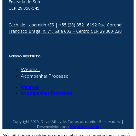
Enseada do Suá
CEP 29.050-545
Cach. de Itapemirim/ES | +55 (28) 3521.6192 Rua Coronel
Francisco Braga, n. 71, Sala 603 – Centro CEP 29.300-220
ACESSO RESTRITO
Webmail
Acompanhar Processo
Webmail
Acompanhar Processo
Copyright 2025, David Athayde. Todos os direitos Reservados. |
Desenvolvido por:
Projeteria.com
Nós utilizamos cookies no nosso website para proporcionar a você