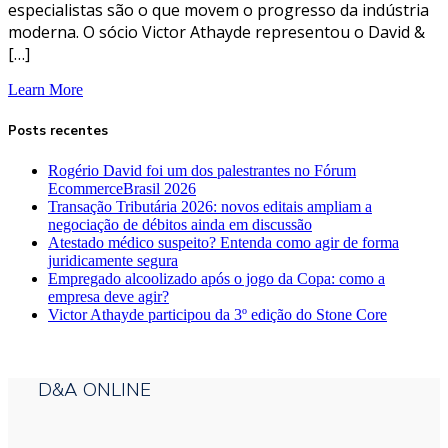
especialistas são o que movem o progresso da indústria
moderna. O sócio Victor Athayde representou o David &
[…]
Learn More
Posts recentes
Rogério David foi um dos palestrantes no Fórum
EcommerceBrasil 2026
Transação Tributária 2026: novos editais ampliam a
negociação de débitos ainda em discussão
Atestado médico suspeito? Entenda como agir de forma
juridicamente segura
Empregado alcoolizado após o jogo da Copa: como a
empresa deve agir?
Victor Athayde participou da 3º edição do Stone Core
D&A ONLINE