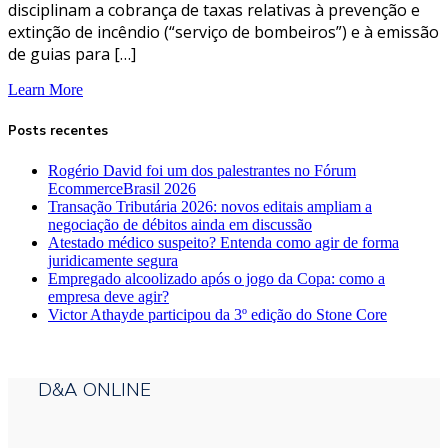
disciplinam a cobrança de taxas relativas à prevenção e
extinção de incêndio (“serviço de bombeiros”) e à emissão
de guias para […]
Learn More
Posts recentes
Rogério David foi um dos palestrantes no Fórum
EcommerceBrasil 2026
Transação Tributária 2026: novos editais ampliam a
negociação de débitos ainda em discussão
Atestado médico suspeito? Entenda como agir de forma
juridicamente segura
Empregado alcoolizado após o jogo da Copa: como a
empresa deve agir?
Victor Athayde participou da 3º edição do Stone Core
D&A ONLINE