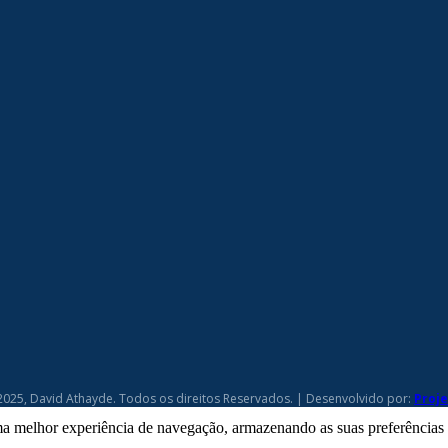
2025, David Athayde. Todos os direitos Reservados. | Desenvolvido por:
Proj
a melhor experiência de navegação, armazenando as suas preferências pa