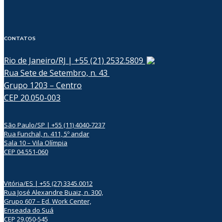
CONTATOS
Rio de Janeiro/RJ | +55 (21) 2532.5809
Rua Sete de Setembro, n. 43
Grupo 1203 – Centro
CEP 20.050-003
São Paulo/SP | +55 (11) 4040-7237
Rua Funchal, n. 411, 5º andar
Sala 10 – Vila Olímpia
CEP 04.551-060
Vitória/ES | +55 (27) 3345.0012
Rua José Alexandre Buaiz, n. 300,
Grupo 607 – Ed. Work Center,
Enseada do Suá
CEP 29.050-545