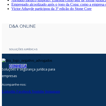
Atestado médico suspeito? Entenda como agir de forma juridic
Empregado alcoolizado após o jogo da Copa: como a empresa 
Victor Athayde participou da 3º edição do Stone Core
D&A ONLINE
SOLUÇÕES JURÍDICAS
ONLINE PARA NEGÓCIOS
CONHEÇA
Soluções e segurança jurídica para
empresas
Acompanhe-nos:
Linkedin
Facebook
Youtube
Instagram