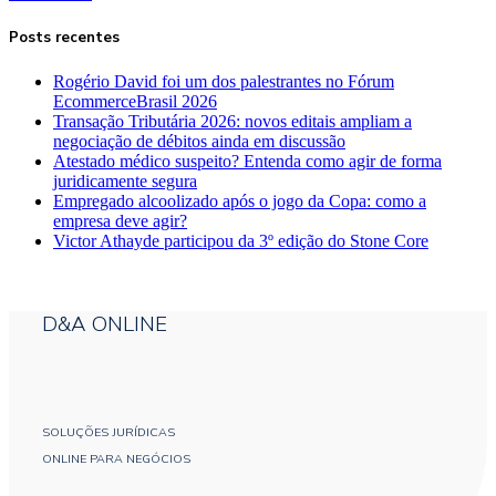
Posts recentes
Rogério David foi um dos palestrantes no Fórum
EcommerceBrasil 2026
Transação Tributária 2026: novos editais ampliam a
negociação de débitos ainda em discussão
Atestado médico suspeito? Entenda como agir de forma
juridicamente segura
Empregado alcoolizado após o jogo da Copa: como a
empresa deve agir?
Victor Athayde participou da 3º edição do Stone Core
D&A ONLINE
SOLUÇÕES JURÍDICAS
ONLINE PARA NEGÓCIOS