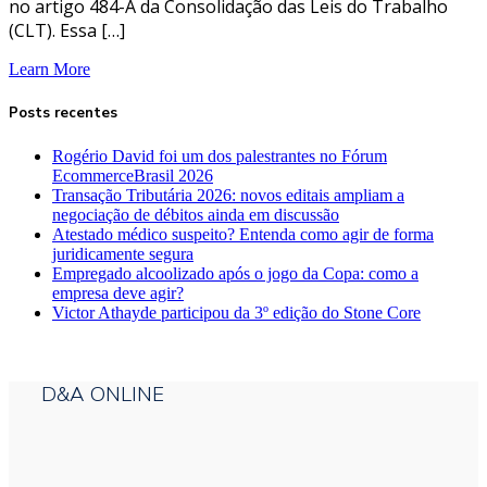
no artigo 484-A da Consolidação das Leis do Trabalho
(CLT). Essa […]
Learn More
Posts recentes
Rogério David foi um dos palestrantes no Fórum
EcommerceBrasil 2026
Transação Tributária 2026: novos editais ampliam a
negociação de débitos ainda em discussão
Atestado médico suspeito? Entenda como agir de forma
juridicamente segura
Empregado alcoolizado após o jogo da Copa: como a
empresa deve agir?
Victor Athayde participou da 3º edição do Stone Core
D&A ONLINE