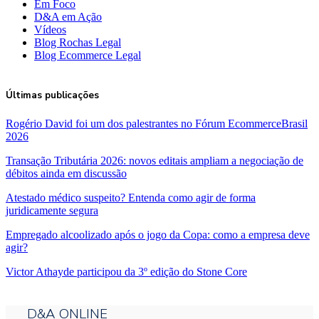
Em Foco
D&A em Ação
Vídeos
Blog Rochas Legal
Blog Ecommerce Legal
Últimas publicações
Rogério David foi um dos palestrantes no Fórum EcommerceBrasil
2026
Transação Tributária 2026: novos editais ampliam a negociação de
débitos ainda em discussão
Atestado médico suspeito? Entenda como agir de forma
juridicamente segura
Empregado alcoolizado após o jogo da Copa: como a empresa deve
agir?
Victor Athayde participou da 3º edição do Stone Core
D&A ONLINE