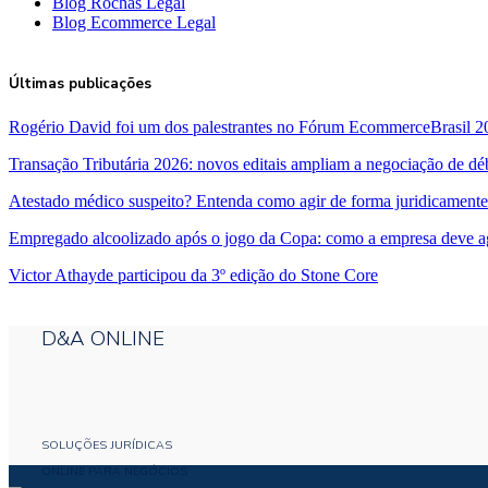
Blog Rochas Legal
Blog Ecommerce Legal
Últimas publicações
Rogério David foi um dos palestrantes no Fórum EcommerceBrasil 2
Transação Tributária 2026: novos editais ampliam a negociação de dé
Atestado médico suspeito? Entenda como agir de forma juridicamente
Empregado alcoolizado após o jogo da Copa: como a empresa deve a
Victor Athayde participou da 3º edição do Stone Core
D&A ONLINE
SOLUÇÕES JURÍDICAS
ONLINE PARA NEGÓCIOS