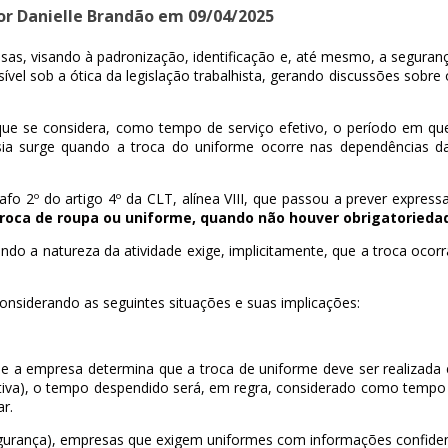
or Danielle Brandão em 09/04/2025
sas, visando à padronização, identificação e, até mesmo, a segur
ível sob a ótica da legislação trabalhista, gerando discussões sob
 que se considera, como tempo de serviço efetivo, o período em q
sia surge quando a troca do uniforme ocorre nas dependências 
fo 2º do artigo 4º da CLT, alínea VIII, que passou a prever expre
roca de roupa ou uniforme, quando não houver obrigatoriedad
ndo a natureza da atividade exige, implicitamente, que a troca ocor
considerando as seguintes situações e suas implicações:
e a empresa determina que a troca de uniforme deve ser realizada
etiva), o tempo despendido será, em regra, considerado como tempo
r.
(segurança), empresas que exigem uniformes com informações confidenci