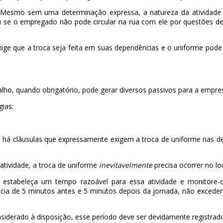
Mesmo sem uma determinação expressa, a natureza da atividade p
 ou se o empregado não pode circular na rua com ele por questões
ge que a troca seja feita em suas dependências e o uniforme pode s
o, quando obrigatório, pode gerar diversos passivos para a empresa
gias:
e há cláusulas que expressamente exigem a troca de uniforme nas de
 atividade, a troca de uniforme
inevitavelmente
precisa ocorrer no loc
, estabeleça um tempo razoável para essa atividade e monitore-
ância de 5 minutos antes e 5 minutos depois da jornada, não exceden
onsiderado à disposição, esse período deve ser devidamente registr