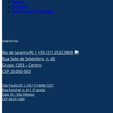
Equipe
Contato
Política de Privacidade
CONTATOS
Rio de Janeiro/RJ | +55 (21) 2532.5809
Rua Sete de Setembro, n. 43
Grupo 1203 – Centro
CEP 20.050-003
São Paulo/SP | +55 (11) 4040-7237
Rua Funchal, n. 411, 5º andar
Sala 10 – Vila Olímpia
CEP 04.551-060