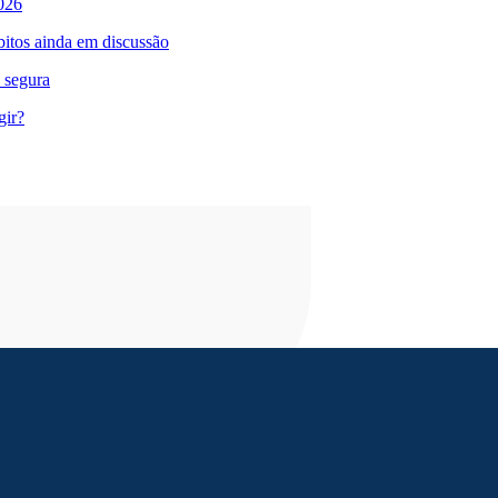
026
bitos ainda em discussão
 segura
gir?