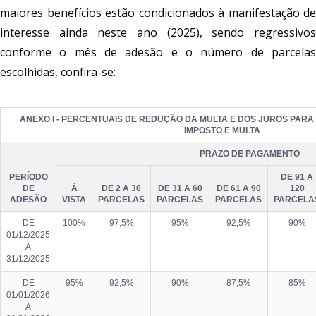
maiores benefícios estão condicionados à manifestação de
interesse ainda neste ano (2025), sendo regressivos
conforme o mês de adesão e o número de parcelas
escolhidas, confira-se:
ANEXO I - PERCENTUAIS DE REDUÇÃO DA MULTA E DOS JUROS PAR
IMPOSTO E MULTA
PRAZO DE PAGAMENTO
PERÍODO
DE 91 A
DE
À
DE 2 A 30
DE 31 A 60
DE 61 A 90
120
ADESÃO
VISTA
PARCELAS
PARCELAS
PARCELAS
PARCELA
DE
100%
97,5%
95%
92,5%
90%
01/12/2025
A
31/12/2025
DE
95%
92,5%
90%
87,5%
85%
01/01/2026
A