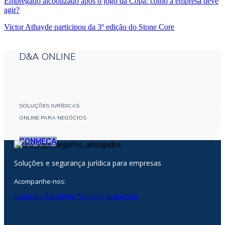
Empregado alcoolizado após o jogo da Copa: como a empresa deve
agir?
Victor Athayde participou da 3º edição do Stone Core
D&A ONLINE
SOLUÇÕES JURÍDICAS
ONLINE PARA NEGÓCIOS
CONHEÇA
Soluções e segurança jurídica para empresas
Acompanhe-nos:
Linkedin
Facebook
Youtube
Instagram