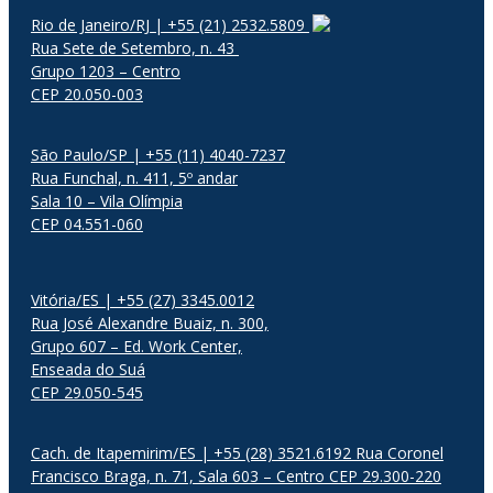
Rio de Janeiro/RJ | +55 (21) 2532.5809
Rua Sete de Setembro, n. 43
Grupo 1203 – Centro
CEP 20.050-003
São Paulo/SP | +55 (11) 4040-7237
Rua Funchal, n. 411, 5º andar
Sala 10 – Vila Olímpia
CEP 04.551-060
Vitória/ES | +55 (27) 3345.0012
Rua José Alexandre Buaiz, n. 300,
Grupo 607 – Ed. Work Center,
Enseada do Suá
CEP 29.050-545
Cach. de Itapemirim/ES | +55 (28) 3521.6192 Rua Coronel
Francisco Braga, n. 71, Sala 603 – Centro CEP 29.300-220