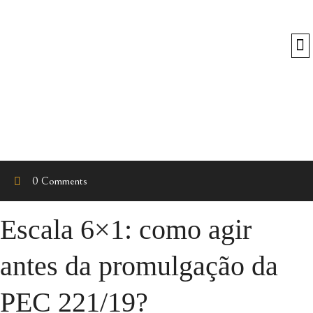
O
0 Comments
Escala 6×1: como agir
antes da promulgação da
PEC 221/19?