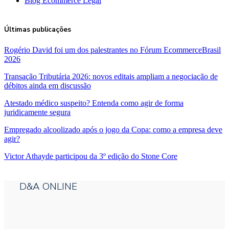
Blog Ecommerce Legal
Últimas publicações
Rogério David foi um dos palestrantes no Fórum EcommerceBrasil
2026
Transação Tributária 2026: novos editais ampliam a negociação de
débitos ainda em discussão
Atestado médico suspeito? Entenda como agir de forma
juridicamente segura
Empregado alcoolizado após o jogo da Copa: como a empresa deve
agir?
Victor Athayde participou da 3º edição do Stone Core
D&A ONLINE