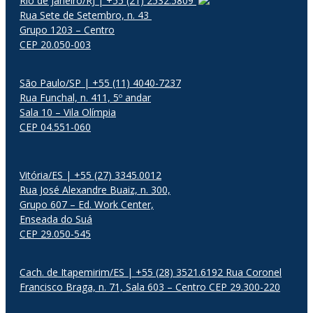
Rio de Janeiro/RJ | +55 (21) 2532.5809
Rua Sete de Setembro, n. 43
Grupo 1203 – Centro
CEP 20.050-003
São Paulo/SP | +55 (11) 4040-7237
Rua Funchal, n. 411, 5º andar
Sala 10 – Vila Olímpia
CEP 04.551-060
Vitória/ES | +55 (27) 3345.0012
Rua José Alexandre Buaiz, n. 300,
Grupo 607 – Ed. Work Center,
Enseada do Suá
CEP 29.050-545
Cach. de Itapemirim/ES | +55 (28) 3521.6192 Rua Coronel
Francisco Braga, n. 71, Sala 603 – Centro CEP 29.300-220