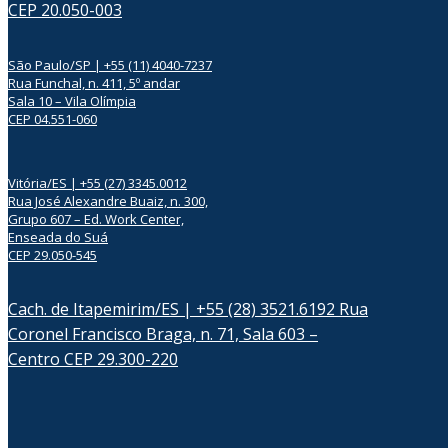
CEP 20.050-003
São Paulo/SP | +55 (11) 4040-7237
Rua Funchal, n. 411, 5º andar
Sala 10 – Vila Olímpia
CEP 04.551-060
Vitória/ES | +55 (27) 3345.0012
Rua José Alexandre Buaiz, n. 300,
Grupo 607 – Ed. Work Center,
Enseada do Suá
CEP 29.050-545
Cach. de Itapemirim/ES | +55 (28) 3521.6192 Rua
Coronel Francisco Braga, n. 71, Sala 603 –
Centro CEP 29.300-220