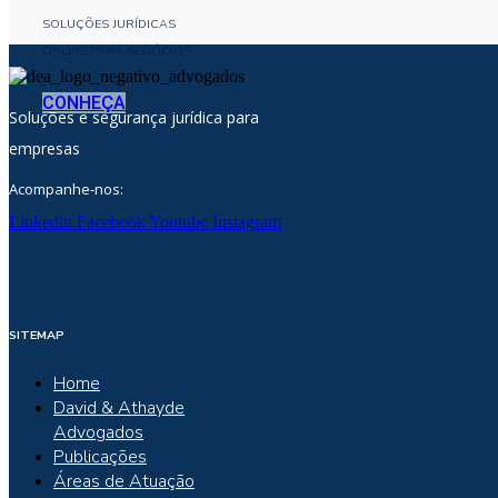
SOLUÇÕES JURÍDICAS
ONLINE PARA NEGÓCIOS
CONHEÇA
Soluções e segurança jurídica para
empresas
Acompanhe-nos:
Linkedin
Facebook
Youtube
Instagram
SITEMAP
Home
David & Athayde
Advogados
Publicações
Áreas de Atuação