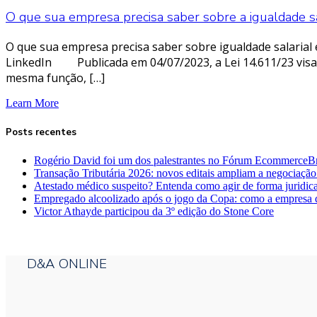
O que sua empresa precisa saber sobre a igualdade s
O que sua empresa precisa saber sobre igualdade salaria
LinkedIn Publicada em 04/07/2023, a Lei 14.611/23 visa à
mesma função, […]
Learn More
Posts recentes
Rogério David foi um dos palestrantes no Fórum EcommerceBr
Transação Tributária 2026: novos editais ampliam a negociação
Atestado médico suspeito? Entenda como agir de forma juridic
Empregado alcoolizado após o jogo da Copa: como a empresa 
Victor Athayde participou da 3º edição do Stone Core
D&A ONLINE