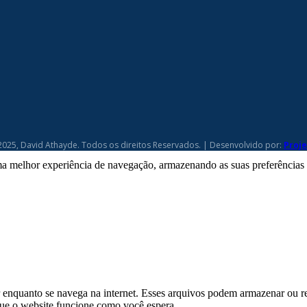
2025, David Athayde. Todos os direitos Reservados. | Desenvolvido por:
Proj
a melhor experiência de navegação, armazenando as suas preferências pa
enquanto se navega na internet. Esses arquivos podem armazenar ou r
 que o website funcione como você espera.